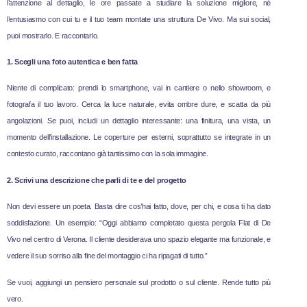
l’attenzione al dettaglio, le ore passate a studiare la soluzione migliore, né
l’entusiasmo con cui tu e il tuo team montate una struttura De Vivo. Ma sui social,
puoi mostrarlo. E raccontarlo.
1. Scegli una foto autentica e ben fatta
Niente di complicato: prendi lo smartphone, vai in cantiere o nello showroom, e
fotografa il tuo lavoro. Cerca la luce naturale, evita ombre dure, e scatta da più
angolazioni. Se puoi, includi un dettaglio interessante: una finitura, una vista, un
momento dell’installazione. Le coperture per esterni, soprattutto se integrate in un
contesto curato, raccontano già tantissimo con la sola immagine.
2. Scrivi una descrizione che parli di te e del progetto
Non devi essere un poeta. Basta dire cos’hai fatto, dove, per chi, e cosa ti ha dato
soddisfazione. Un esempio: “Oggi abbiamo completato questa pergola Flat di De
Vivo nel centro di Verona. Il cliente desiderava uno spazio elegante ma funzionale, e
vedere il suo sorriso alla fine del montaggio ci ha ripagati di tutto.”
Se vuoi, aggiungi un pensiero personale sul prodotto o sul cliente. Rende tutto più
vero.