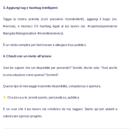
3. Aggiungi tag e hashtag intelligenti
Tagga la nostra azienda (così possiamo ricondividerti!), aggiungi il luogo (es.
#verona), e inserisci 3-5 hashtag legati al tuo lavoro (es. #copertureperesterno
#pergola #designoutdoor #rivenditoredevivo).
È un modo semplice per farti trovare e allargare il tuo pubblico.
4. Chiudi con un invito all’azione
Vuoi far sapere che sei disponibile per preventivi? Scrivilo. Anche solo: “Vuoi anche
tu una soluzione come questa? Scrivimi!”.
Questo tipo di messaggio trasmette disponibilità, competenza e apertura.
Ora tocca a te: prendi spunto, personalizza, pubblica.
E se vuoi che il tuo lavoro sia condiviso da noi, taggaci. Siamo qui per aiutarti a
valorizzare ogni tuo progetto.