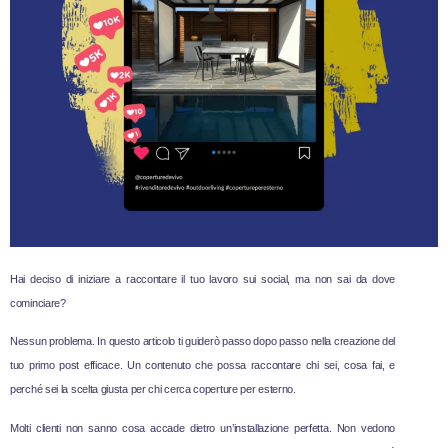
Hai deciso di iniziare a raccontare il tuo lavoro sui social, ma non sai da dove
cominciare?
Nessun problema. In questo articolo ti guiderò passo dopo passo nella creazione del
tuo primo post efficace. Un contenuto che possa raccontare chi sei, cosa fai, e
perché sei la scelta giusta per chi cerca coperture per esterno.
Molti clienti non sanno cosa accade dietro un’installazione perfetta. Non vedono