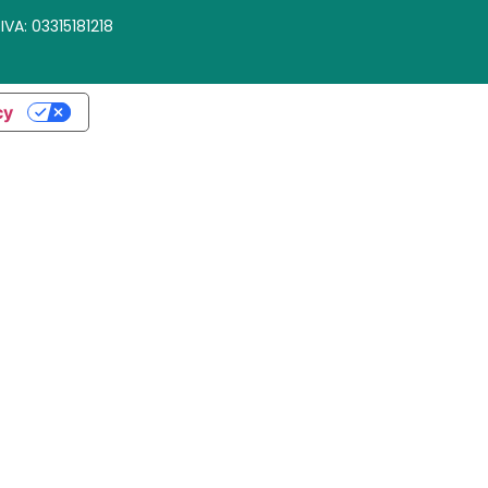
.IVA: 03315181218
cy