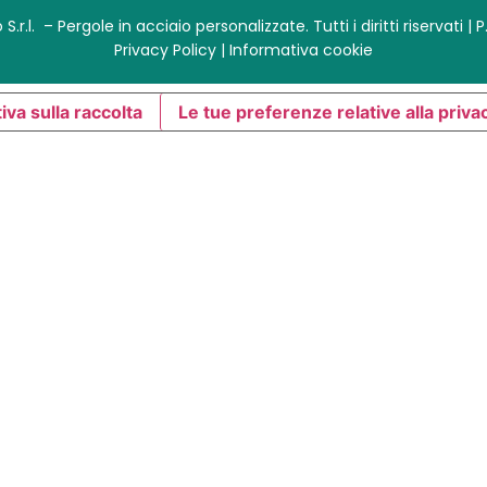
.r.l. – Pergole in acciaio personalizzate. Tutti i diritti riservati | P
Privacy Policy |
Informativa cookie
iva sulla raccolta
Le tue preferenze relative alla priva