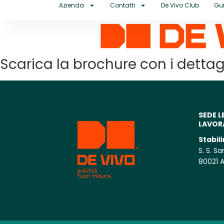
Azienda
Contatti
De Vivo Club
Gui
Scarica la brochure con i dettagl
SEDE L
LAVOR
Stabil
S. S. S
80021 A