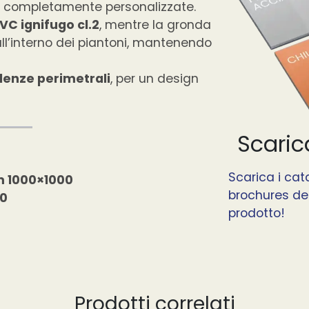
i completamente personalizzate.
PVC ignifugo cl.2
, mentre la gronda
ll’interno dei piantoni, mantenendo
denze perimetrali
, per un design
Scaric
Scarica i cata
 1000×1000
brochures det
0
prodotto!
Prodotti correlati