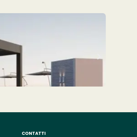
Flat Pa
CONTATTI