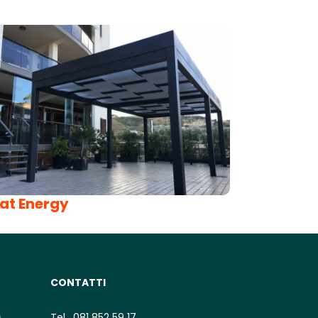
lat Energy
CONTATTI
)
Tel.
081 852 59 17