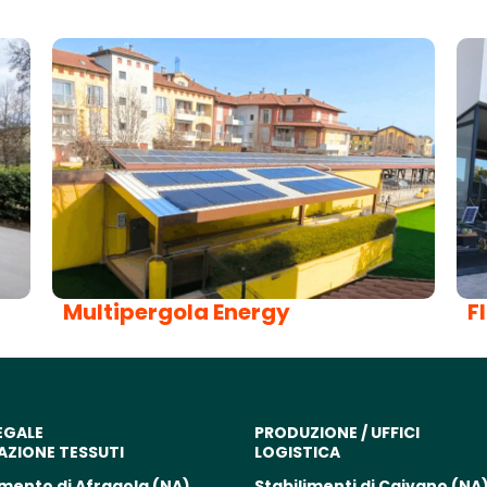
Multipergola Energy
F
EGALE
PRODUZIONE / UFFICI
AZIONE TESSUTI
LOGISTICA
imento di Afragola (NA)
Stabilimenti di Caivano (NA