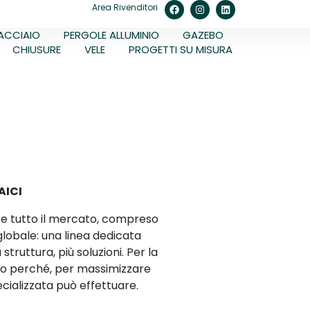
Area Rivenditori
ACCIAIO
PERGOLE ALLUMINIO
GAZEBO
CHIUSURE
VELE
PROGETTI SU MISURA
AICI
te tutto il mercato, compreso
globale: una linea dedicata
ruttura, più soluzioni. Per la
esto perché, per massimizzare
ecializzata può effettuare.